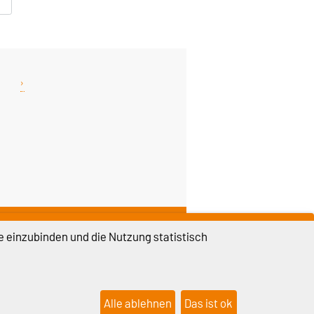
DIESE SEITE
e einzubinden und die Nutzung statistisch
Vorlesen
Permalink
Weiterempfehlen
Alle ablehnen
Das ist ok