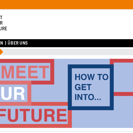
T
R
URE
EN
ÜBER UNS