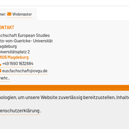
ner:
Webmaster
ONTAKT
achschaft European Studies
tto-von-Guericke- Universität
agdeburg
iversitätsplatz 2
9106 Magdeburg
+49 1590 1632884
eus.fachschaft@ovgu.de
mehr…
logien, um unsere Website zuverlässig bereitzustellen, Inhalt
enschutzerklärung
.