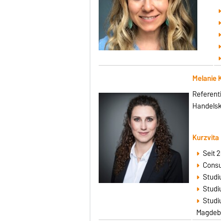
Melanie 
Referenti
Handels
Kurzvita
Seit 
Consu
Studi
Studi
Studi
Magdeb